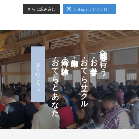
さらに読み込む
Instagram でフォロー
・おてらとあなた
・禅の体験
・御朱印
・おてらサークル
・お寺参り
龍仙寺へ行こう
詳しくはこちら