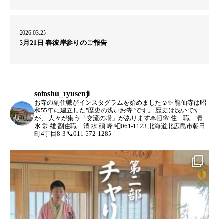
2026.03.25
3月21日 春彼岸参りのご報告
sotoshu_ryusenji
お寺の副住職がインスタグラムを始めました☺️✨
龍仙寺は昭
和55年に建立した"歴史の浅いお寺"です。
歴史は浅いです
が、
人々が集う「交流の場」があります🙏🏻🌸
住 職 清
水 常 雄
副住職 清 水 碩 峰
📮061-1123 北海道北広島市朝日
町4丁目8-3
📞011-372-1285