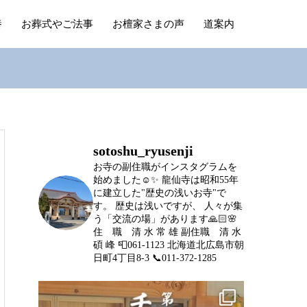
養
お葬式やご法事
お檀家さまの声
道案内
sotoshu_ryusenji
お寺の副住職がインスタグラムを
始めました☺️✨
龍仙寺は昭和55年
に建立した"歴史の浅いお寺"で
す。
歴史は浅いですが、
人々が集
う「交流の場」があります🙏🏻🌸
住 職 清 水 常 雄
副住職 清 水
碩 峰
📮061-1123 北海道北広島市朝
日町4丁目8-3
📞011-372-1285