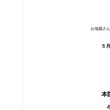
お地蔵さ
５
本
午