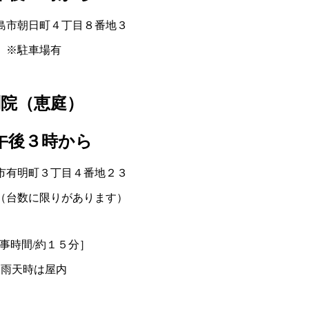
島市朝日町４丁目８番地３
※駐車場有
別院（恵庭）
後３時から
市有明町３丁目４番地２３
（台数に限りがあります）
事時間/約１５分］
雨天時は屋内