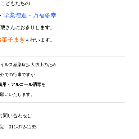
こどもたちの
・
学業増進
・
万福多幸
地蔵さんにお参りします。
お菓子まき
も行います。
イルス感染症拡大防止のため
外での行事ですが
着用・アルコール消毒
を
願いいたします。
お問い合わせは
 011-372-1285