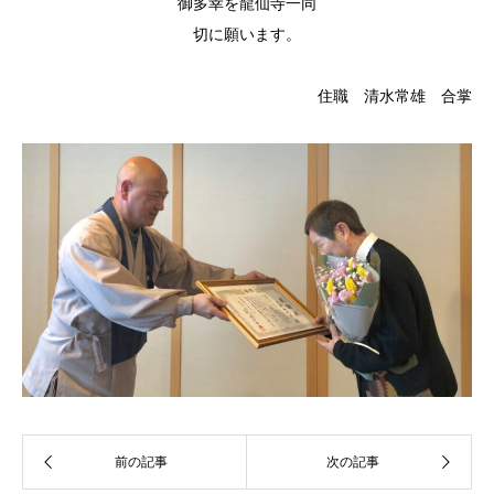
御多幸を龍仙寺一同
切に願います。
住職 清水常雄 合掌