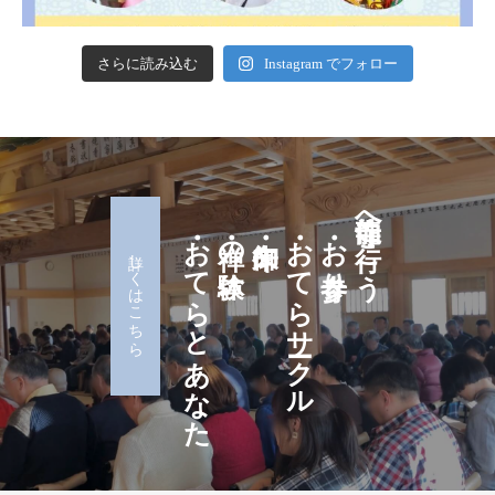
さらに読み込む
Instagram でフォロー
・おてらとあなた
・禅の体験
・御朱印
・おてらサークル
・お寺参り
龍仙寺へ行こう
詳しくはこちら