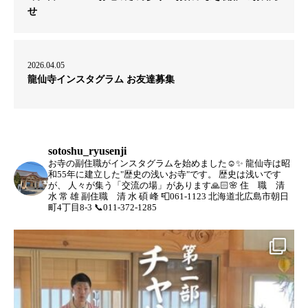
せ
2026.04.05
龍仙寺インスタグラム お友達募集
sotoshu_ryusenji
お寺の副住職がインスタグラムを始めました☺️✨
龍仙寺は昭
和55年に建立した"歴史の浅いお寺"です。
歴史は浅いです
が、
人々が集う「交流の場」があります🙏🏻🌸
住 職 清
水 常 雄
副住職 清 水 碩 峰
📮061-1123 北海道北広島市朝日
町4丁目8-3
📞011-372-1285