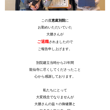
この度
恵庭別院
に
お勤めいただいていた
大腰さんが
ご退職
されましたので
ご報告申し上げます。
別院建立当時から21年間
龍仙寺に尽くしてくださったこと
心から感謝しております。
私たちにとって
大変残念でなりませんが
大腰さんの益々の御健勝と