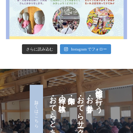
さらに読み込む
Instagram でフォロー
・おてらとあなた
・禅の体験
・御朱印
・おてらサークル
・お寺参り
龍仙寺へ行こう
詳しくはこちら