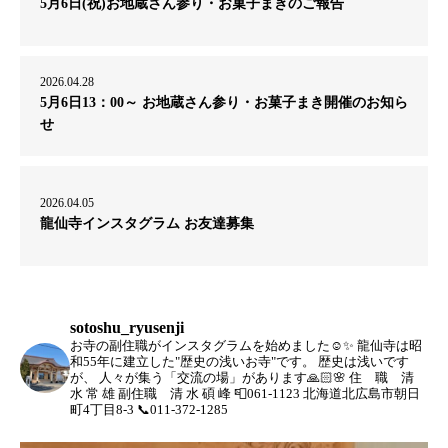
5月6日(祝)お地蔵さん参り・お菓子まきのご報告
2026.04.28
5月6日13：00～ お地蔵さん参り・お菓子まき開催のお知ら
せ
2026.04.05
龍仙寺インスタグラム お友達募集
sotoshu_ryusenji
お寺の副住職がインスタグラムを始めました☺️✨
龍仙寺は昭
和55年に建立した"歴史の浅いお寺"です。
歴史は浅いです
が、
人々が集う「交流の場」があります🙏🏻🌸
住 職 清
水 常 雄
副住職 清 水 碩 峰
📮061-1123 北海道北広島市朝日
町4丁目8-3
📞011-372-1285