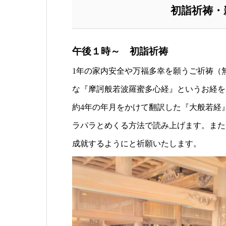
初詣祈祷・
午後１時～ 初詣祈祷
1年の家内安全や万福多幸を願うご祈祷（
な『摩訶般若波羅蜜多心経』というお経を
約4年の年月をかけて翻訳した『大般若経
ラパラとめくる方法で読み上げます。また
成就するようにと祈願いたします。