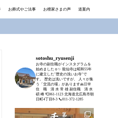
養
お葬式やご法事
お檀家さまの声
道案内
sotoshu_ryusenji
お寺の副住職がインスタグラムを
始めました☺️✨
龍仙寺は昭和55年
に建立した"歴史の浅いお寺"で
す。
歴史は浅いですが、
人々が集
う「交流の場」があります🙏🏻🌸
住 職 清 水 常 雄
副住職 清 水
碩 峰
📮061-1123 北海道北広島市朝
日町4丁目8-3
📞011-372-1285