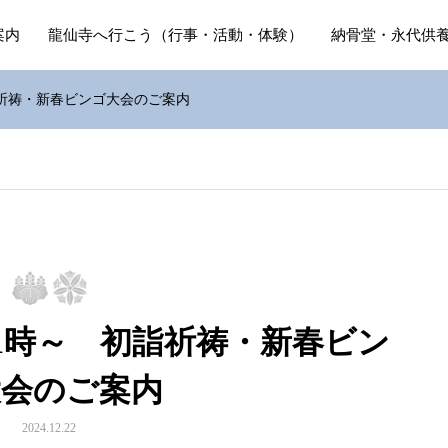
案内
龍仙寺へ行こう（行事・活動・体験）
納骨堂・永代供
詣祈祷・新春ビンゴ大会のご案内
後1時～ 初詣祈祷・新春ビン
大会のご案内
2024.12.22